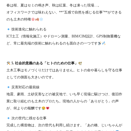
春は桜、夏はセミの鳴き声、秋は紅葉、冬は凍った現場…。
オフィスワークでは味わえない、**“五感で自然を感じる仕事”**ができる
のも土木の特権
技術進化に触れられる
ICT土工（情報化施工）やドローン測量、BIM/CIM設計、GPS制御重機な
ど、常に最先端の技術に触れられるのも面白さの一つです
5. 社会的意義のある「ヒトのための仕事」
土木工事はモノづくりだけではありません。ヒトの命や暮らしを守る仕事
としての側面も大きいのです。
災害対応の最前線
地震、豪雨、土砂災害などの被災地で、いち早く現場に駆けつけ、復旧作
業に取り組むのも土木のプロたち。現地の人からの「ありがとう」の声
が、何よりの報酬です
次の世代に残せる仕事
完成した構造物は、次の世代も利用し続けます。「あの橋、じいちゃんが