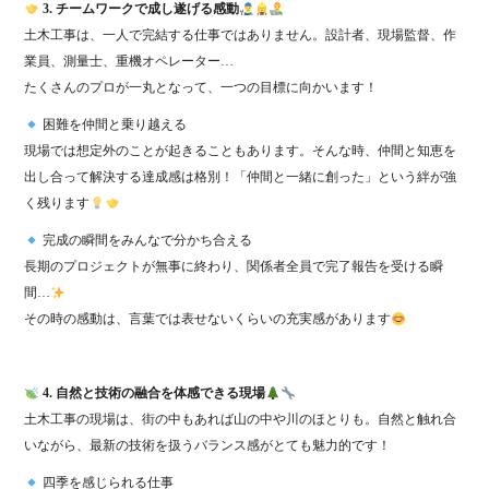
3. チームワークで成し遂げる感動
土木工事は、一人で完結する仕事ではありません。設計者、現場監督、作
業員、測量士、重機オペレーター…
たくさんのプロが一丸となって、一つの目標に向かいます！
困難を仲間と乗り越える
現場では想定外のことが起きることもあります。そんな時、仲間と知恵を
出し合って解決する達成感は格別！「仲間と一緒に創った」という絆が強
く残ります
完成の瞬間をみんなで分かち合える
長期のプロジェクトが無事に終わり、関係者全員で完了報告を受ける瞬
間…
その時の感動は、言葉では表せないくらいの充実感があります
4. 自然と技術の融合を体感できる現場
土木工事の現場は、街の中もあれば山の中や川のほとりも。自然と触れ合
いながら、最新の技術を扱うバランス感がとても魅力的です！
四季を感じられる仕事