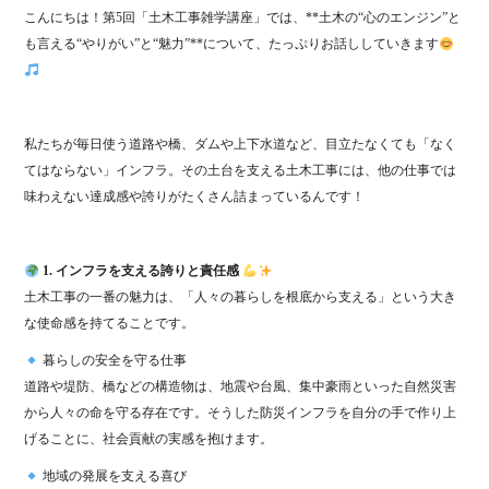
こんにちは！第5回「土木工事雑学講座」では、**土木の“心のエンジン”と
も言える“やりがい”と“魅力”**について、たっぷりお話ししていきます
私たちが毎日使う道路や橋、ダムや上下水道など、目立たなくても「なく
てはならない」インフラ。その土台を支える土木工事には、他の仕事では
味わえない達成感や誇りがたくさん詰まっているんです！
1. インフラを支える誇りと責任感
土木工事の一番の魅力は、「人々の暮らしを根底から支える」という大き
な使命感を持てることです。
暮らしの安全を守る仕事
道路や堤防、橋などの構造物は、地震や台風、集中豪雨といった自然災害
から人々の命を守る存在です。そうした防災インフラを自分の手で作り上
げることに、社会貢献の実感を抱けます。
地域の発展を支える喜び