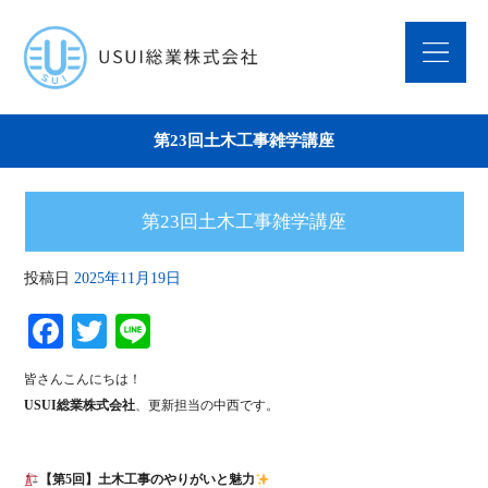
第23回土木工事雑学講座
第23回土木工事雑学講座
投稿日
2025年11月19日
Fa
T
Li
ce
wi
ne
皆さんこんにちは！
bo
tte
USUI総業株式会社
、更新担当の中西です。
ok
r
【第5回】土木工事のやりがいと魅力