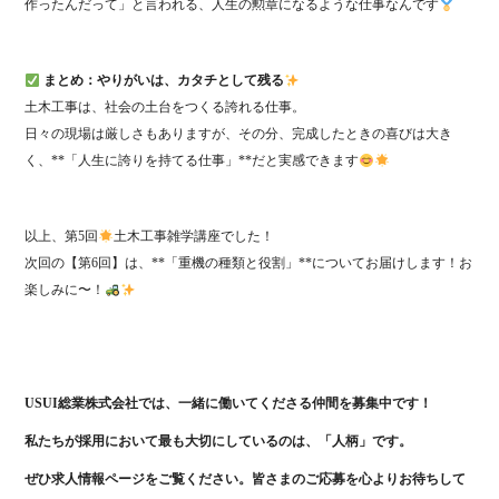
作ったんだって」と言われる、人生の勲章になるような仕事なんです
まとめ：やりがいは、カタチとして残る
土木工事は、社会の土台をつくる誇れる仕事。
日々の現場は厳しさもありますが、その分、完成したときの喜びは大き
く、**「人生に誇りを持てる仕事」**だと実感できます
以上、第5回
土木工事雑学講座でした！
次回の【第6回】は、**「重機の種類と役割」**についてお届けします！お
楽しみに〜！
USUI総業株式会社では、一緒に働いてくださる仲間を募集中です！
私たちが採用において最も大切にしているのは、「人柄」です。
ぜひ求人情報ページをご覧ください。皆さまのご応募を心よりお待ちして