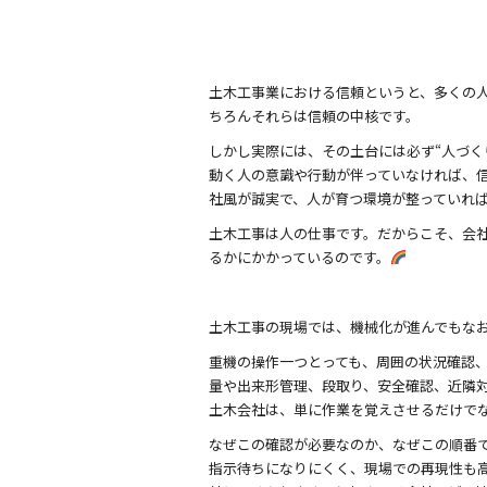
o
k
土木工事業における信頼というと、多くの
ちろんそれらは信頼の中核です。
しかし実際には、その土台には必ず“人づく
動く人の意識や行動が伴っていなければ、
社風が誠実で、人が育つ環境が整っていれ
土木工事は人の仕事です。だからこそ、会
るかにかかっているのです。
土木工事の現場では、機械化が進んでもな
重機の操作一つとっても、周囲の状況確認
量や出来形管理、段取り、安全確認、近隣対
土木会社は、単に作業を覚えさせるだけで
なぜこの確認が必要なのか、なぜこの順番
指示待ちになりにくく、現場での再現性も