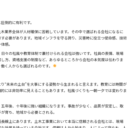
は圧倒的に有利です。
土木業界全体が人材確保に苦戦しています。その中で選ばれる会社になるに
示す必要があります。地域インフラを守る誇り、災害時に役立つ使命感、技術
一体感。
、日々の社風や教育体制で裏付けられる会社は強いです。社員の表情、現場
接し方、資格支援の制度など、あらゆるところから会社の本気度は伝わりま
、働く人からも選ばれるのです。
より“未来の土台”を大事にする姿勢から生まれると言えます。教育には時間が
期的には非効率に見えることもあります。社風づくりも一朝一夕では変わりま
、五年後、十年後に強い組織になります。事故が少なく、品質が安定し、取
手が育ち、地域から必要とされる。
延長線上にあります。土木工事業において本当に信頼される会社とは、現場
実な社風を持っている会社です。信頼は人から始まり、人によって守られ、人