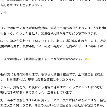
、厳しさだけでも生まれません。
す。
ます。社員同士の連携が良い会社は、現場でも落ち着きがあります。役割分担
助け合える。こうした会社は、発注者や元請が見ても安心感があります。
いたり、連絡が分断されていたりすると、必ず現場対応に乱れが出ます。近隣
変更の共有漏れ、資材手配ミス、確認不足など、社内の不統一は外部にその
ら、まずは社内の信頼関係を整えることが欠かせないのです。
の扱い方にも特徴があります。もちろん資格は重要です。土木施工管理技士、
ーン、測量関連など、現場に必要な資格は多くあります。
しません。資格を取った後にどう現場で活かすか、どう次のレベルにつなげ
経験と若手の吸収力をうまくつなぐ工夫もしています。
化し、若手が理解しやすい形に変えることで、技術が個人のものではなく会社
信頼に大きく関わります。特定の人がいないと回らない会社は不安定ですが、