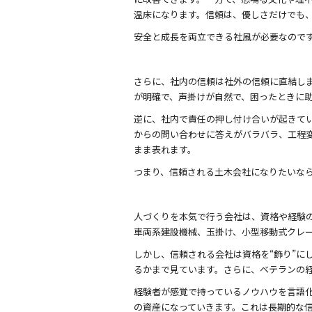
温床になります。信頼は、優しさだけでも
安全と成長を両立できる社風が必要なので
さらに、社内の信頼は社外の信頼に直結し
が明確で、声掛けが自然で、困ったときに
逆に、社内で責任の押し付け合いが起きて
からの問い合わせに答えがバラバラ、工程
まま表れます。
つまり、信頼される土木会社になりたいな
人づくりを本気で行う会社は、資格や経験
車両系建設機械、玉掛け、小型移動式クレ
しかし、信頼される会社は資格を“飾り”に
るかまで見ています。さらに、ベテランの
経験者が感覚で持っているノウハウを言語
の資産になっていきます。これは長期的な