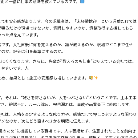
技術と一緒に仕事の意味を教えているのです。
見ても安心感があります。今の求職者は、「未経験歓迎」という言葉だけでは
怒鳴るだけの現場ではないか、質問しやすいのか、資格取得は支援してもら
いった点を見ています。
確です。入社直後に何を覚えるのか、誰が教えるのか、現場でどこまで任せ
すのか、評価は何を基準にするのか。
にくくなります。さらに、先輩が“教えるのも仕事”と捉えている会社では、
りやすいです。人
ため、結果として施工の安定感も増していきます。
。それは、“雑さを許さないが、人をつぶさない”ということです。土木工事
甘さ、確認不足、ルール違反、報告漏れは、事故や品質低下に直結します。
会社は、人格を否定するような叱り方や、感情だけで押しつぶすような関わり
ダメなのか、次にどう直すべきかを明確に伝えます。
長のため”に機能している職場では、人は萎縮せず、注意されたことを前向き
不尽さが強い職場では、ミスを隠す空気が生まれ、結果として事故や不具合の