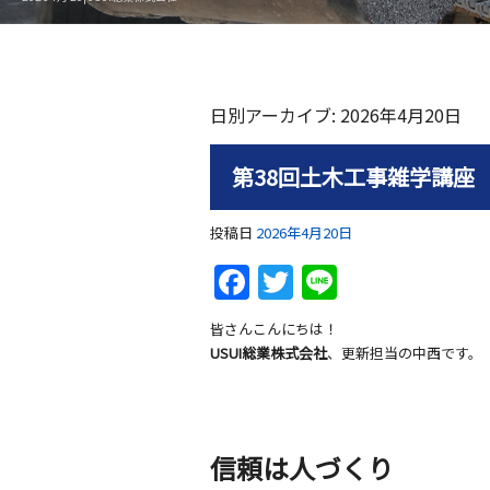
日別アーカイブ:
2026年4月20日
第38回土木工事雑学講座
投稿日
2026年4月20日
F
T
Li
a
w
n
皆さんこんにちは！
c
itt
e
USUI総業株式会社
、更新担当の中西です。
e
er
b
o
信頼は人づくり