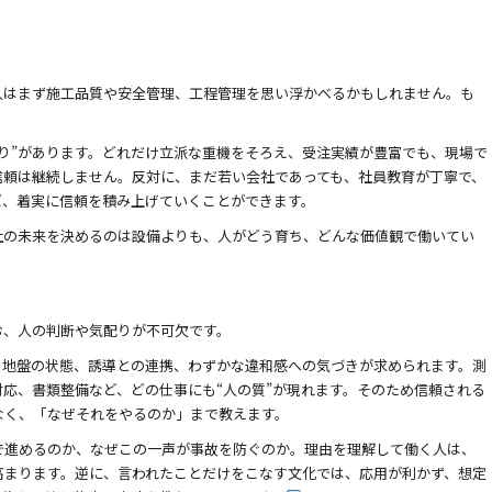
人はまず施工品質や安全管理、工程管理を思い浮かべるかもしれません。も
り”があります。どれだけ立派な重機をそろえ、受注実績が豊富でも、現場で
信頼は継続しません。反対に、まだ若い会社であっても、社員教育が丁寧で、
ば、着実に信頼を積み上げていくことができます。
社の未来を決めるのは設備よりも、人がどう育ち、どんな価値観で働いてい
お、人の判断や気配りが不可欠です。
、地盤の状態、誘導との連携、わずかな違和感への気づきが求められます。測
応、書類整備など、どの仕事にも“人の質”が現れます。そのため信頼される
なく、「なぜそれをやるのか」まで教えます。
で進めるのか、なぜこの一声が事故を防ぐのか。理由を理解して働く人は、
高まります。逆に、言われたことだけをこなす文化では、応用が利かず、想定