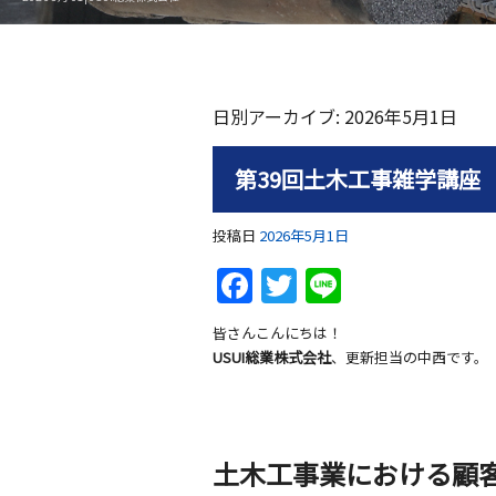
日別アーカイブ:
2026年5月1日
第39回土木工事雑学講座
投稿日
2026年5月1日
F
T
Li
a
w
n
皆さんこんにちは！
c
itt
e
USUI総業株式会社
、更新担当の中西です。
e
er
b
o
土木工事業における顧