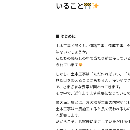
o
いること
k
■ はじめに
土木工事と聞くと、道路工事、造成工事、
はないでしょうか。
私たちの暮らしの中で当たり前に使ってい
られています
しかし、土木工事は「ただ作ればいい」「
見た目を整えることはもちろん、使いやす
で、さまざまな要素が関わってきます。
その中で、近年ますます重要になっている
顧客満足度とは、お客様が工事の内容や会
土木工事は一度施工すると長く使われるも
く影響します。
だからこそ、お客様に満足していただける