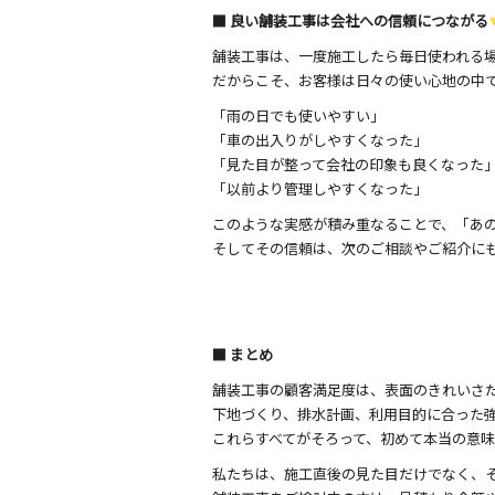
■ 良い舗装工事は会社への信頼につながる
舗装工事は、一度施工したら毎日使われる
だからこそ、お客様は日々の使い心地の中
「雨の日でも使いやすい」
「車の出入りがしやすくなった」
「見た目が整って会社の印象も良くなった
「以前より管理しやすくなった」
このような実感が積み重なることで、「あ
そしてその信頼は、次のご相談やご紹介に
■ まとめ
舗装工事の顧客満足度は、表面のきれいさ
下地づくり、排水計画、利用目的に合った
これらすべてがそろって、初めて本当の意
私たちは、施工直後の見た目だけでなく、