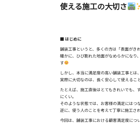
o
使える施工の大切さ
k
■ はじめに
舗装工事というと、多くの方は「表面がき
確かに、ひび割れた地面がなめらかになり
す
しかし、本当に満足度の高い舗装工事とは
実際に大切なのは、長く安心して使えるこ
たとえば、施工直後はとてもきれいでも、
にくい。
そのような状態では、お客様の満足にはつ
逆に、使う人のことを考えて丁寧に施工さ
今回は、舗装工事における顧客満足度につ