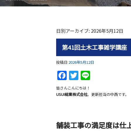
日別アーカイブ:
2026年5月12日
第41回土木工事雑学講座
投稿日
2026年5月12日
F
T
Li
a
w
n
皆さんこんにちは！
c
itt
e
USUI総業株式会社
、更新担当の中西です。
e
er
b
o
舗装工事の満足度は仕