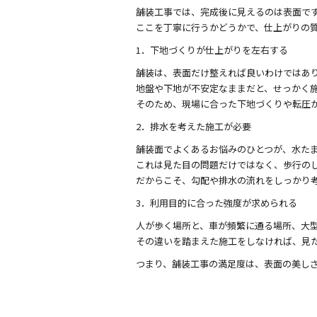
舗装工事では、完成後に見えるのは表面で
ここを丁寧に行うかどうかで、仕上がりの
1．下地づくりが仕上がりを左右する
舗装は、表面だけ整えれば良いわけではあ
地盤や下地が不安定なままだと、せっかく
そのため、現場に合った下地づくりや転圧
2．排水を考えた施工が必要
舗装面でよくあるお悩みのひとつが、水た
これは見た目の問題だけではなく、歩行の
だからこそ、勾配や排水の流れをしっかり
3．利用目的に合った強度が求められる
人が歩く場所と、車が頻繁に通る場所、大
その違いを踏まえた施工をしなければ、見
つまり、舗装工事の満足度は、表面の美し