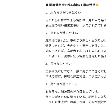
■ 顧客満足度の高い舗装工事の特徴
1．水たまりができにくい
雨のたびに水がたまる場所は、見た目も悪
満足度の高い舗装工事は、水の流れまで計
2．車や人が使いやすい
駐車場であれば、車の切り返しや出入りが
通路であれば、歩きやすく安全であること
施設であれば、高齢者やお子様も安心して
このように、実際に使う場面を想定した施
3．長持ちしやすい
工事直後だけでなく、数年先までできるだ
下地の安定、適切な施工方法、用途に合っ
4．見た目が整っている
もちろん、舗装面の見た目も大切です。
ラインがきれいに整っている、周囲との取
こうした仕上がりの美しさは、施設や会社